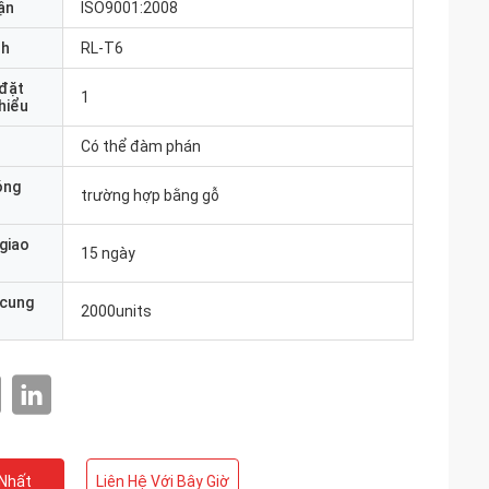
ận
ISO9001:2008
nh
RL-T6
 đặt
1
thiểu
Có thể đàm phán
óng
trường hợp bằng gỗ
 giao
15 ngày
 cung
2000units
 Nhất
Liên Hệ Với Bây Giờ