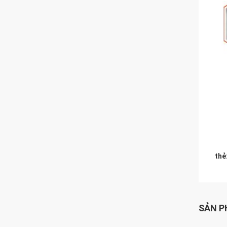
thẻ
SẢN P