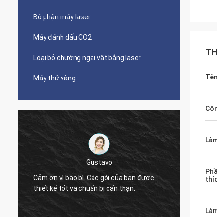
Bộ phận máy laser
Máy đánh dấu CO2
TH
Loại bỏ chướng ngại vật bằng laser
Tên
Máy thử vàng
Côn
Làm
Gustavo
Phầ
Cảm ơn vì bao bì. Các gói của bạn được
thí
Cảm ơn, 
thiết kế tốt và chuẩn bị cẩn thận.
Làm