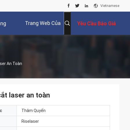
Vietnamese
Trang Web Của
úng
Yêu Cầu Báo Giá
Nga
Tôi
aser An Toàn
ắt laser an toàn
c
Thâm Quyến
Riselaser