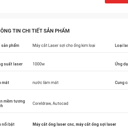
ÔNG TIN CHI TIẾT SẢN PHẨM
 sản phẩm
Máy cắt Laser sợi cho ống kim loại
Loại la
g suất laser
1000w
Ứng dụ
 mát
nước làm mát
Cung c
Stefano
Victor
n mềm tương
Coreldraw, Autocad
Máy nhìn chắc chắn ... dựng 
ch
Zoe.
lắm!
 nổi bật
Máy cắt ống laser cnc
,
máy cắt ống sợi laser