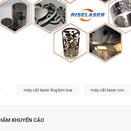
:
máy cắt laser ống kim loại
máy cắt laser cnc
HẨM KHUYẾN CÁO