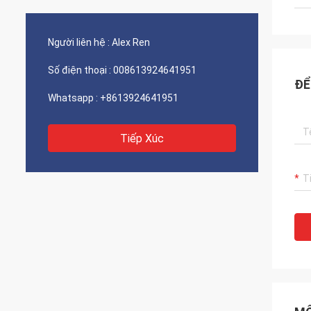
Người liên hệ :
Alex Ren
Số điện thoại :
008613924641951
ĐỂ
Whatsapp :
+8613924641951
Tiếp Xúc