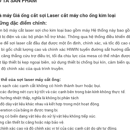
 TẢ SẢN PHẨM
 máy Giá ống cắt sợi Laser cắt máy cho ống kim loại
ững đặc điểm chính:
n bộ
máy cắt laser sợi cho kim loại
bao gồm máy Hệ thống này bao gồm
ết bị điện và các bộ phận hỗ trợ khác.
Thông qua hệ thống điều khiển để
xe để
sợi laser cắt
đầu đạt được một ổn định, chính xác, và tốc độ cao 
 bì gốc chất lượng cao và chính xác HIWIN tuyến đường sắt hướng dẫ
, căng thẳng cứu trợ điều trị, tối đa chịu lực của mesa có thể nhận 
ết lập thiết bị kẹp ngoại biên, sử dụng thiết bị chống bụi kín, cảm biế
 độ chính xác của quá trình truyền.
 thế của sợi laser máy cắt ống:
 sạch các cạnh cắt không có hình thành burr hoặc bụi.
 các đường nét cực kỳ tốt và các cạnh bên trong bán kính không thực tế.
 hưởng nhiệt thấp, nghĩa là không bị phân tách
 độ dày vật liệu khác nhau và kết hợp trong một hoạt động.
eration của bảng in được trang bị.
g có biến dạng vật liệu do xử lý vật liệu không tiếp xúc.
ng cần thiết bị căng hoặc nắp bảo vệ.
hính xác cao và độ chính xác vị trí của các cạnh cắt do ghi tự động.