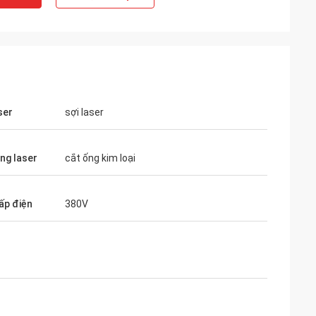
ser
sợi laser
ng laser
cắt ống kim loại
ấp điện
380V
Gustavo
tốt .. thích
Cảm ơn vì bao bì. Các gói của bạn được
thiết kế tốt và chuẩn bị cẩn thận.