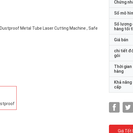
Chứng nh
Số mô hì
Số lượng
hàng tối 
Giá bán
chi tiết đ
gói
Thời gian
hàng
Khả năng
cấp
Giá Tốt