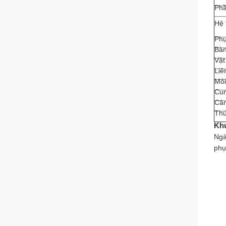
Phầ
Hệ 
Phụ
Bàn
Vật
Liê
Môi
Cun
Câ
Th
Kh
Ngà
phụ