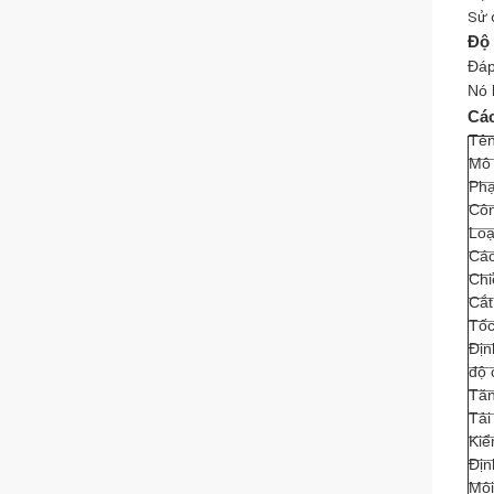
Sử 
Độ 
Đáp
Nó 
Các
Tê
Mô 
Phạ
Côn
Loạ
Các
Chi
Cắt
Tốc
Địn
độ 
Tăn
Tải
Kiể
Địn
Môi