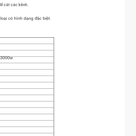
ể cắt các kênh.
oại có hình dạng đặc biệt.
 3000w