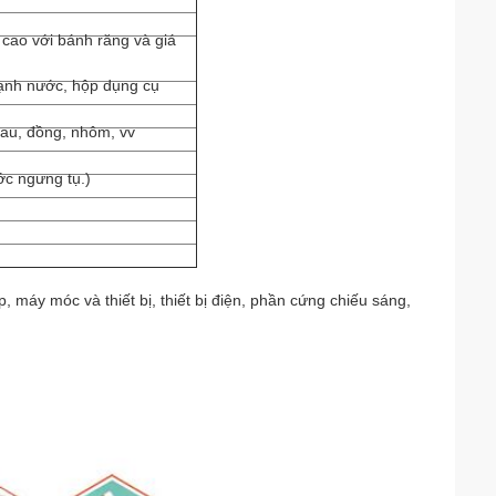
 cao với bánh răng và giá
lạnh nước, hộp dụng cụ
hau, đồng, nhôm, vv
c ngưng tụ.)
m
, máy móc và thiết bị, thiết bị điện, phần cứng chiếu sáng,