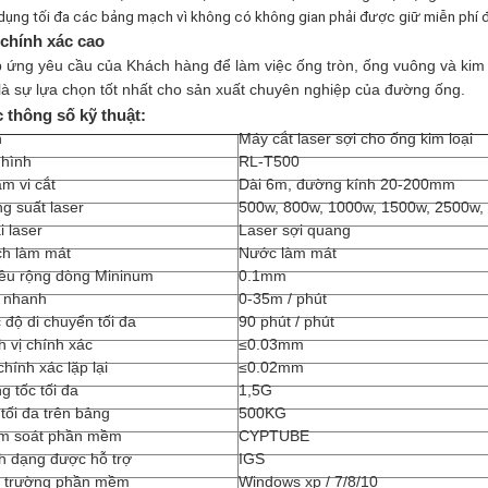
dụng tối đa các bảng mạch vì không có không gian phải được giữ miễn phí đ
chính xác cao
 ứng yêu cầu của Khách hàng để làm việc ống tròn, ống vuông và kim l
là sự lựa chọn tốt nhất cho sản xuất chuyên nghiệp của đường ống.
 thông số kỹ thuật:
n
Máy cắt laser sợi cho ống kim loại
hình
RL-T500
m vi cắt
Dài 6m, đường kính 20-200mm
g suất laser
500w, 800w, 1000w, 1500w, 2500w,
i laser
Laser sợi quang
h làm mát
Nước làm mát
ều rộng dòng Mininum
0.1mm
 nhanh
0-35m / phút
 độ di chuyển tối đa
90 phút / phút
h vị chính xác
≤0.03mm
chính xác lặp lại
≤0.02mm
g tốc tối đa
1,5G
 tối đa trên bảng
500KG
m soát phần mềm
CYPTUBE
h dạng được hỗ trợ
IGS
 trường phần mềm
Windows xp / 7/8/10