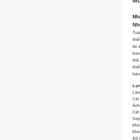
MÔ
Nhà
Nh
Toà
thi
lái 
bao
thể
thi
bảo
Lợi
Làm
Cắt
Ảnh
Cắt
Sep
Khôn
Khô
Độ c