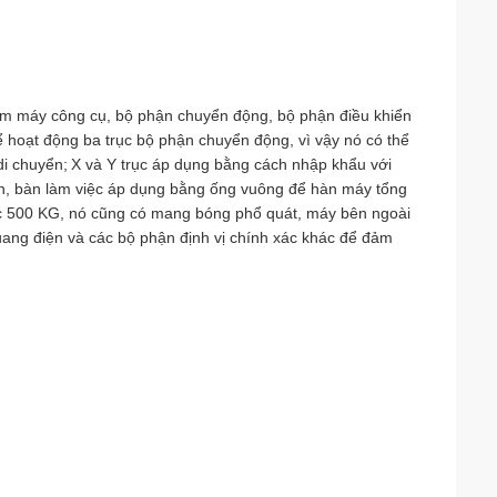
 máy công cụ, bộ phận chuyển động, bộ phận điều khiển
 hoạt động ba trục bộ phận chuyển động, vì vậy nó có thể
di chuyển;
X và Y trục áp dụng bằng cách nhập khẩu với
n, bàn làm việc áp dụng bằng ống vuông để hàn máy tổng
được 500 KG, nó cũng có mang bóng phổ quát, máy bên ngoài
n quang điện và các bộ phận định vị chính xác khác để đảm