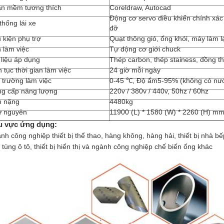
n mềm tương thích
Coreldraw, Autocad
Động cơ servo điều khiển chính xác
thống lái xe
đỡ
 kiện phụ trợ
Quạt thông gió, ống khói, máy làm 
 làm việc
Tự động cơ giới chuck
 liệu áp dụng
Thép carbon, thép stainess, đồng t
n tục thời gian làm việc
24 giờ mỗi ngày
 trường làm việc
0-45 ℃, Độ ẩm5-95% (không có nướ
g cấp năng lượng
220v / 380v / 440v, 50hz / 60hz
n nặng
4480kg
ứ nguyên
11900 (L) * 1580 (W) * 2260 (H) m
u vực ứng dụng:
nh công nghiệp thiết bị thể thao, hàng không, hàng hải, thiết bị nhà bếp
 tùng ô tô, thiết bị hiển thị và ngành công nghiệp chế biến ống khác