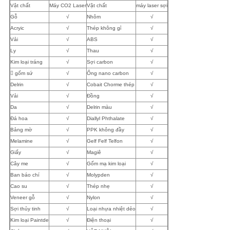
Vật chất
Máy CO2 Laser
Vật chất
máy laser sợi
Gỗ
√
Nhôm
√
Acryic
√
Thép không gỉ
√
Vải
√
ABS
√
Ly
√
Thau
√
Kim loại tráng
√
Sợi carbon
√
 gốm sứ
√
Ống nano carbon
√
Delrin
√
Cobait Chorme thép
√
Vải
√
Đồng
√
Da
√
Delrin màu
√
Đá hoa
√
Diallyl Phthalate
√
Bảng mờ
√
PPK không đầy
√
Melamine
√
Gelf Felf Telfon
√
Giấy
√
Magiê
√
Cây me
√
Gốm mạ kim loại
√
Ban báo chí
√
Molypden
√
Cao su
√
Thép nhẹ
√
Veneer gỗ
√
Nylon
√
Sợi thủy tinh
√
Loại nhựa nhiệt dẻo
√
Kim loại Paintde
√
Điện thoại
√