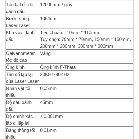
Tối đa
Tốc độ
12000mm / giây
đánh dấu
Bước sóng
1064nm
Laser Laser
Khu vực đánh
Tiêu chuẩn: 110mm * 110mm
dấu
Tùy chọn: 70mm * 70mm, 150mm * 150mm,
200mm * 200mm, 300mm * 300mm
Galvanometer
Vâng
tốc độ cao
Ống kính
Ống kính F-Theta
Tần số lặp lại
20KHz-80KHz
của Laser Laser
Nhân vật tối
0,05mm
thiểu
Độ sâu đánh
≤5mm
dấu
Độ chính xác
± 0,001mm
lặp đi lặp lại
Băng thông tối
0,01mm
thiểu