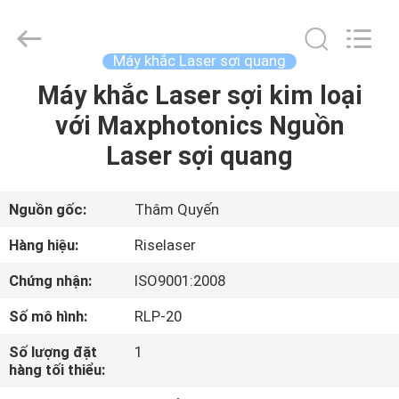
©
2018
-
2026
Riselaser
Máy khắc Laser sợi quang
Technology
Co.,
Ltd.
Máy khắc Laser sợi kim loại
NHÀ
All
Rights
với Maxphotonics Nguồn
Reserved.
CÁC
Laser sợi quang
SẢN
PHẨM
Nguồn gốc:
Thâm Quyến
Hàng hiệu:
Riselaser
CHƯƠNG
Chứng nhận:
ISO9001:2008
TRÌNH
Số mô hình:
RLP-20
VR
Số lượng đặt
1
hàng tối thiểu:
VỀ