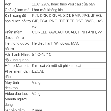
Vôn
110v, 220v, hoặc theo yêu cầu của bạn
Chế độ làm mát
Làm mát không khí
Định dạng đồ
PLT, DXF, DXP, AI, SDT, BMP, JPG, JPEG,
họa được hỗ trợ
GIF, TGA, PNG, TIF, TIFF, DST, DWG, LAS,
v.v.
Phần mềm
CORELDRAW, AUTOCAD, HÌNH ẢNH, vv
được hỗ trợ
Hệ thống được
Hệ điều hành Windows, MAC
hỗ trợ
Vận hành Nhiệt
5 ° C-45 ° C
độ xung quanh
Hỗ trợ Marterial
Kim loại và một số phi kim loại
Phần mềm đánh
EZCAD
dấu
Máy tính
Vâng
desktop
Video đào tạo,
Vâng
Manua người
dùng
Sự bảo đảm
2 năm