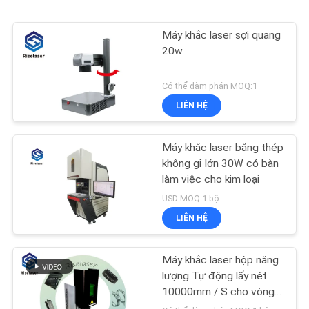
Máy khắc laser sợi quang
20w
Có thể đàm phán MOQ:1
LIÊN HỆ
Máy khắc laser bằng thép
không gỉ lớn 30W có bàn
làm việc cho kim loại
USD MOQ:1 bộ
LIÊN HỆ
Máy khắc laser hộp năng
lượng Tự động lấy nét
10000mm / S cho vòng
trang sức