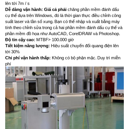
ĐỒ
lên tới 7m / s
Dễ dàng vận hành: Giá cả phải
chăng phần mềm đánh dấu
TRANG
cụ thể dựa trên Windows, đó là thời gian thực điều chỉnh công
suất laser và tần số xung.
Bạn có thể nhập và xuất bằng máy
WEB
tính theo chỉnh sửa trong cả hai phần mềm đánh dấu cụ thể và
phần mềm đồ họa như AutoCAD, CorelDRAW và Photoshop.
Độ tin cậy cao:
MTBF> 100.000 giờ
PRIVACY
Tiết kiệm năng lượng:
Hiệu suất chuyển đổi quang điện lên
POLICY
tới 30%
Chi phí vận hành thấp:
Không có bộ phận mặc.
Duy trì miễn
phí