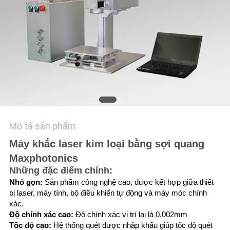
LIÊN
HỆ
CHÚNG
TÔI
YÊU
CẦU
BÁO
Mô tả sản phẩm
GIÁ
Máy khắc laser kim loại bằng sợi quang
Maxphotonics
РУССКИЙ
Những đặc điểm chính:
Nhỏ gọn:
Sản phẩm công nghệ cao, được kết hợp giữa thiết
САЙТ
bị laser, máy tính, bộ điều khiển tự động và máy móc chính
xác.
Độ chính xác cao:
Độ chính xác vị trí lại là 0,002mm
SƠ
Tốc độ cao:
Hệ thống quét được nhập khẩu giúp tốc độ quét