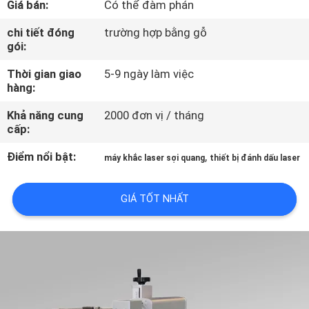
Giá bán:
Có thể đàm phán
CHÚNG
TÔI
chi tiết đóng
trường hợp bằng gỗ
gói:
Thời gian giao
5-9 ngày làm việc
THAM
hàng:
QUAN
Khả năng cung
2000 đơn vị / tháng
NHÀ
cấp:
MÁY
Điểm nổi bật:
,
máy khắc laser sợi quang
thiết bị đánh dấu laser
KIỂM
GIÁ TỐT NHẤT
SOÁT
CHẤT
LƯỢNG