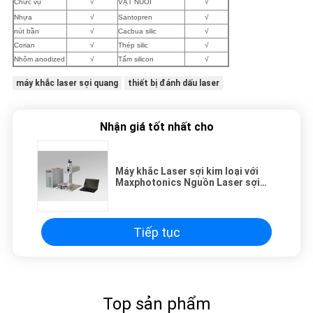
Chức vụ
√
VẬT NUÔI
√
Nhựa
√
Santopren
√
nút bần
√
Cacbua silic
√
Corian
√
Thép silic
√
Nhôm anodized
√
Tấm silicon
√
máy khắc laser sợi quang
thiết bị đánh dấu laser
Nhận giá tốt nhất cho
Máy khắc Laser sợi kim loại với
Maxphotonics Nguồn Laser sợi
quang
Tiếp tục
Top sản phẩm