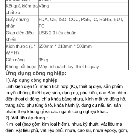
Kết quả kiểm tra
Vâng
chất xơ
Giấy chứng
FDA, CE, ISO, CCC, PSE, IC, RoHS, EUT,
nhận
FC
Giao diện điều
USB 2.0 tiêu chuẩn
khiển
Kích thước (L *
650mm * 210mm * 500mm
W * H)
Cân nặng
35kg
Không bắt buộc
Máy tính xách tay, thiết bị quay
Ứng dụng công nghiệp:
1).
Áp dụng công nghiệp:
Linh kiện điện tử, mạch tích hợp (IC), thiết bị điện, sản phẩm
truyền thông, thiết bị vệ sinh, dụng cụ, phụ kiện, dao Bàn phím
điện thoại di động, chìa khóa bằng nhựa, kính mắt và đồng hồ,
trang sức, phụ tùng ô tô, khóa hành lý, dụng cụ nấu ăn, sản
phẩm thép không gỉ và các ngành công nghiệp khác.
2).
Vật liệu
áp dụng
:
Kim loại (bao gồm kim loại hiếm), nhựa kỹ thuật, vật liệu mạ
điện, vật liệu phủ, vật liệu phủ, nhựa, cao su, nhựa epoxy, gốm,