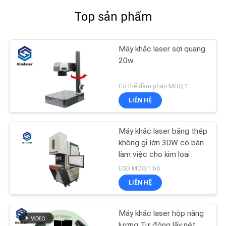
Top sản phẩm
Máy khắc laser sợi quang
20w
Có thể đàm phán MOQ:1
LIÊN HỆ
Máy khắc laser bằng thép
không gỉ lớn 30W có bàn
làm việc cho kim loại
USD MOQ:1 bộ
LIÊN HỆ
Máy khắc laser hộp năng
lượng Tự động lấy nét