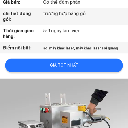
Giá bán:
Có thể đàm phán
CHÚNG
TÔI
chi tiết đóng
trường hợp bằng gỗ
gói:
Thời gian giao
5-9 ngày làm việc
THAM
hàng:
QUAN
Điểm nổi bật:
,
sợi máy khắc laser
máy khắc laser sợi quang
NHÀ
MÁY
GIÁ TỐT NHẤT
KIỂM
SOÁT
CHẤT
LƯỢNG