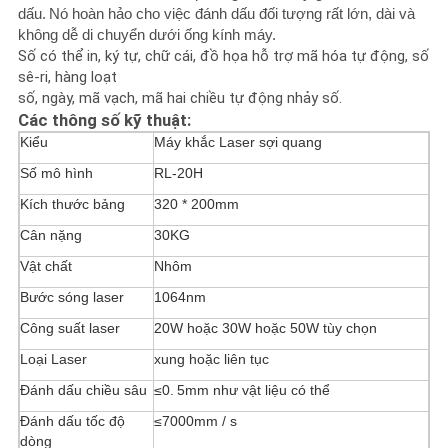
ĐỒ
dấu.
Nó hoàn hảo cho việc đánh dấu đối tượng rất lớn, dài và
không dễ di chuyển dưới ống kính máy.
TRANG
Số có thể in, ký tự, chữ cái, đồ họa hỗ trợ mã hóa tự động, số
WEB
sê-ri, hàng loạt
số, ngày, mã vạch, mã hai chiều tự động nhảy số.
Các thông số kỹ thuật:
PRIVACY
Kiểu
Máy khắc Laser sợi quang
Số mô hình
RL-20H
POLICY
Kích thước bảng
320 * 200mm
Cân nặng
30KG
Vật chất
Nhôm
Bước sóng laser
1064nm
Công suất laser
20W hoặc 30W hoặc 50W tùy chọn
Loại Laser
xung hoặc liên tục
Đánh dấu chiều sâu
≤0.
5mm như vật liệu có thể
Đánh dấu tốc độ
≤7000mm / s
dòng