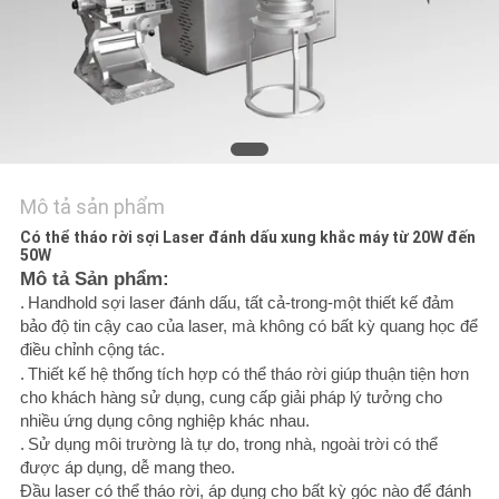
LIÊN
HỆ
CHÚNG
TÔI
YÊU
Mô tả sản phẩm
CẦU
Có thể tháo rời sợi Laser đánh dấu xung khắc máy từ 20W đến
BÁO
50W
Mô tả Sản phẩm:
GIÁ
.
Handhold sợi laser đánh dấu, tất cả-trong-một thiết kế đảm
bảo độ tin cậy cao của laser, mà không có bất kỳ quang học để
điều chỉnh cộng tác.
РУССКИЙ
.
Thiết kế hệ thống tích hợp có thể tháo rời giúp thuận tiện hơn
cho khách hàng sử dụng, cung cấp giải pháp lý tưởng cho
САЙТ
nhiều ứng dụng công nghiệp khác nhau.
.
Sử dụng môi trường là tự do, trong nhà, ngoài trời có thể
được áp dụng, dễ mang theo.
SƠ
Đầu laser có thể tháo rời, áp dụng cho bất kỳ góc nào để đánh