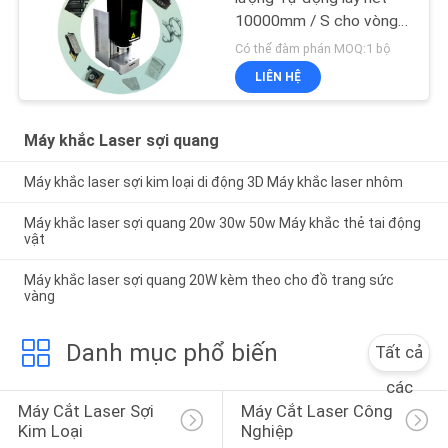
10000mm / S cho vòng
trang sức
Có thể đàm phán MOQ:1 bộ
LIÊN HỆ
Máy khắc Laser sợi quang
Máy khắc laser sợi kim loại di động 3D Máy khắc laser nhôm
Máy khắc laser sợi quang 20w 30w 50w Máy ​​khắc thẻ tai động
vật
Máy khắc laser sợi quang 20W kèm theo cho đồ trang sức
vàng
Danh mục phổ biến
Tất cả
các
Máy Cắt Laser Sợi 
Máy Cắt Laser Công 
Kim Loại
Nghiệp