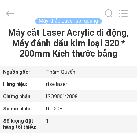
©
2018
-
2026
Riselaser
Máy khắc Laser sợi quang
Technology
Co.,
Ltd.
Máy cắt Laser Acrylic di động,
NHÀ
All
Rights
Máy đánh dấu kim loại 320 *
Reserved.
CÁC
200mm Kích thước bảng
SẢN
PHẨM
Nguồn gốc:
Thâm Quyến
Hàng hiệu:
rise laser
CHƯƠNG
Chứng nhận:
ISO9001:2008
TRÌNH
Số mô hình:
RL-20H
VR
Số lượng đặt
1
hàng tối thiểu:
VỀ