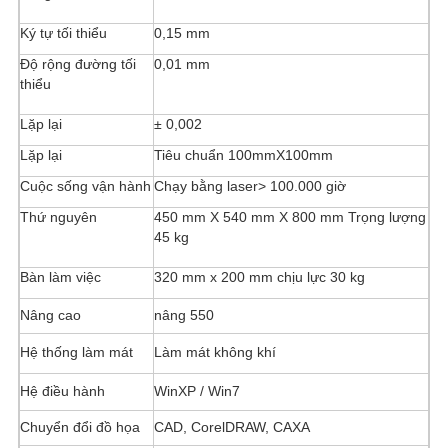
Ký tự tối thiểu
0,15 mm
Độ rộng đường tối
0,01 mm
thiểu
Lặp lại
± 0,002
Lặp lại
Tiêu chuẩn 100mmX100mm
Cuộc sống vận hành
Chạy bằng laser> 100.000 giờ
Thứ nguyên
450 mm X 540 mm X 800 mm Trọng lượng
45 kg
Bàn làm việc
320 mm x 200 mm chịu lực 30 kg
Nâng cao
nâng 550
Hệ thống làm mát
Làm mát không khí
Hệ điều hành
WinXP / Win7
Chuyển đổi đồ họa
CAD, CorelDRAW, CAXA