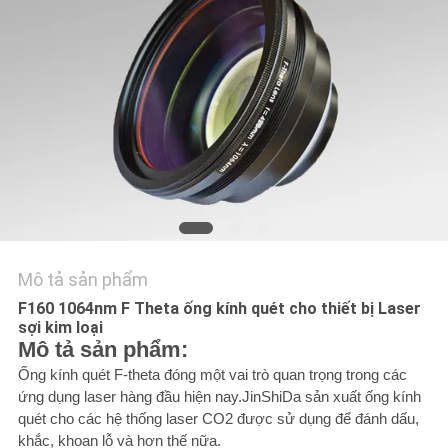
LIÊN
HỆ
CHÚNG
TÔI
YÊU
CẦU
BÁO
GIÁ
Mô tả sản phẩm
F160 1064nm F Theta ống kính quét cho thiết bị Laser
РУССКИЙ
sợi kim loại
Mô tả sản phẩm:
САЙТ
Ống kính quét F-theta đóng một vai trò quan trọng trong các
ứng dụng laser hàng đầu hiện nay.JinShiDa sản xuất ống kính
quét cho các hệ thống laser CO2 được sử dụng để đánh dấu,
SƠ
khắc, khoan lỗ và hơn thế nữa.