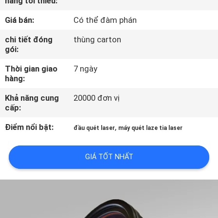
hàng tối thiểu:
CHÚNG
Giá bán:
Có thể đàm phán
TÔI
chi tiết đóng
thùng carton
gói:
THAM
Thời gian giao
7 ngày
QUAN
hàng:
NHÀ
Khả năng cung
20000 đơn vị
MÁY
cấp:
Điểm nổi bật:
,
đầu quét laser
máy quét laze tia laser
KIỂM
SOÁT
GIÁ TỐT NHẤT
CHẤT
LƯỢNG