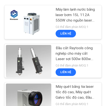
Máy làm lạnh nước bằng
laser bơm 15L 11.2A
550W cho nguồn laser
sợi quang
Có thể đàm phán MOQ:1
LIÊN HỆ
Đầu cắt Raytools công
nghiệp cho máy cắt
Laser sợi 500w 800w
1000w
Có thể đàm phán MOQ:1
LIÊN HỆ
Máy quét bằng tia laser
tốc độ cao, Máy quét
Galvo tốc độ cao, Đầu
quét Galvo 1064nm
Có thể đàm phán MOQ:1