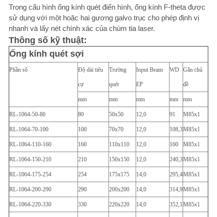
ĐỒ
Trong cấu hình ống kính quét điển hình, ống kính F-theta được
sử dụng với một hoặc hai gương galvo trục cho phép định vị
TRANG
nhanh và lấy nét chính xác của chùm tia laser.
WEB
Thông số kỹ thuật:
Ống kính quét sợi
PRIVACY
Phần số
Độ dài tiêu
Trường
Input Beam
WD
Gắn chủ
POLICY
cự
quét
EP
đề
mm
mm
mm
mm
mm
RL-1064-50-80
80
50x50
12,0
91
M85x1
RL-1064-70-100
100
70x70
12,0
108,3
M85x1
RL-1064-110-160
160
110x110
12,0
160
M85x1
RL-1064-150-210
210
150x150
12,0
240,3
M85x1
RL-1064-175-254
254
175x175
14,0
295,4
M85x1
RL-1064-200-290
290
200x200
14,0
314,9
M85x1
RL-1064-220-330
330
220x220
14,0
352,1
M85x1