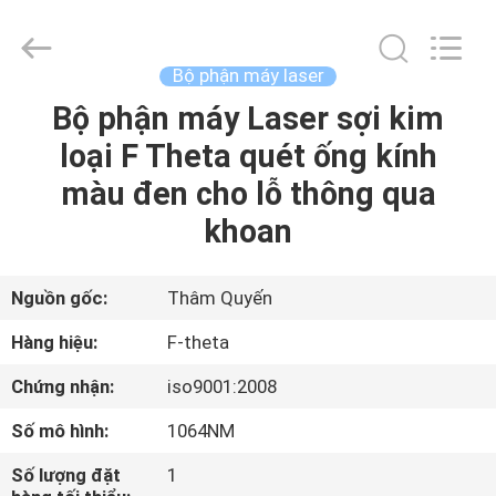
©
2018
-
2026
Riselaser
Bộ phận máy laser
Technology
Co.,
Ltd.
Bộ phận máy Laser sợi kim
NHÀ
All
Rights
loại F Theta quét ống kính
Reserved.
CÁC
màu đen cho lỗ thông qua
SẢN
khoan
PHẨM
Nguồn gốc:
Thâm Quyến
CHƯƠNG
Hàng hiệu:
F-theta
TRÌNH
Chứng nhận:
iso9001:2008
VR
Số mô hình:
1064NM
VỀ
Số lượng đặt
1