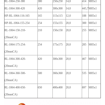
RL-1064-250-380
380
250x250
14,0
414
M85x1
RL-1064-300-420
420
300x300
14,0
445,7
M85x1
HP-RL-1064-116-165
165
115x115
12,0
188
M85x1
HP-RL-1064-155-254
254
155x155
20,0
300
M85x1
RL-1064-150-210-
210
150x150
20,0
255
M85x1
(20mmCA)
RL-1064-175-254-
254
175x175
20,0
285
M85x1
(20mmCA)
RL-1064-300-420-
420
300x300
20,0
467
M85x1
(20mmCA)
RL-1064-360-500-
500
360x360
20,0
535
M85x1
(20mmCA)
RL-1064-400-650-
650
400x400
20,0
697
M85x1
(20mmCA)