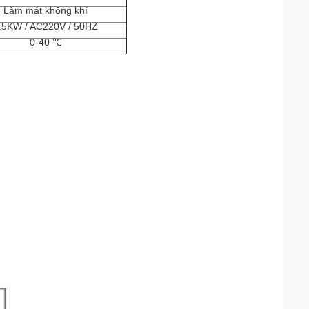
Làm mát không khí
.5KW / AC220V / 50HZ
0-40 ℃