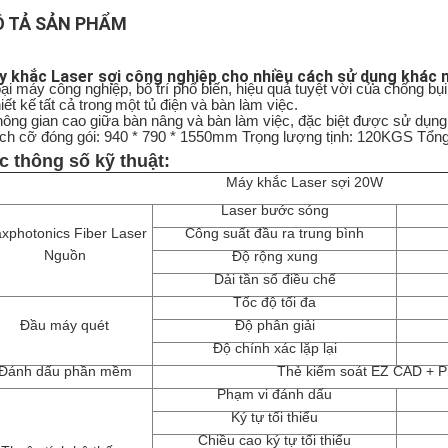
 TẢ SẢN PHẨM
 khắc Laser sợi công nghiệp cho nhiều cách sử dụng khác 
oại máy công nghiệp, bố trí phổ biến, hiệu quả tuyệt vời của chống bụi
iết kế
tất cả trong
một tủ điện và bàn làm việc.
hông gian cao giữa bàn nâng và bàn làm việc, đặc biệt được sử dụng
ích cỡ đóng gói: 940 * 790 * 1550mm Trọng lượng tịnh: 120KGS Tổn
c thông số kỹ thuật:
Máy khắc Laser sợi 20W
Laser bước sóng
xphotonics Fiber Laser
Công suất đầu ra trung bình
Nguồn
Độ rộng xung
Dải tần số điều chế
Tốc độ tối đa
Đầu máy quét
Độ phân giải
Độ chính xác lặp lại
Đánh dấu phần mềm
Thẻ kiểm soát EZ CAD + 
Phạm vi đánh dấu
Ký tự tối thiểu
Chiều cao ký tự tối thiểu