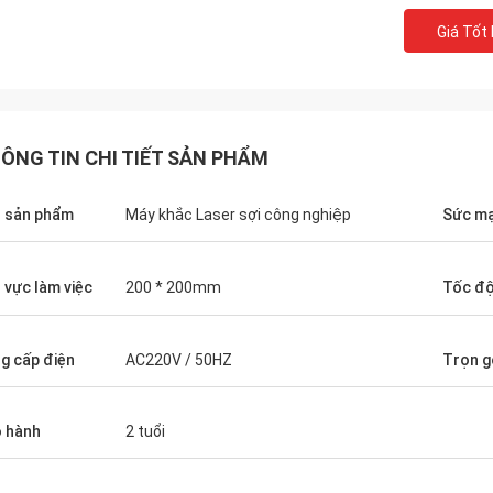
Giá Tốt
ÔNG TIN CHI TIẾT SẢN PHẨM
 sản phẩm
Máy khắc Laser sợi công nghiệp
Sức m
 vực làm việc
200 * 200mm
Tốc độ
g cấp điện
AC220V / 50HZ
Trọn g
Stefano
Gustav
n chắc chắn ... dựng tốt .. thích
Cảm ơn vì bao bì. Các g
thiết kế tốt và chuẩn bị 
 hành
2 tuổi