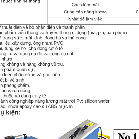
Thuộc tính hệ thống
Cách làm mát
Cung cấp năng lượng
0
Nhiệt độ làm việc
ỹ thuật điện và bộ phận điện và thành phần
ản phẩm viễn thông và truyền thông di động (bìa, pin, bàn phím)
ồ trang sức, mắt kính, đồng hồ và thủ công
ật liệu xây dựng, ống nhựa PVC
hụ tùng xe hơi cho động cơ ô tô
ụng cụ và dụng cụ đo và công cụ cắt
ỏ nhựa
àng không và hàng không vũ trụ,
ản phẩm quân sự,
hụ kiện phần cứng và phụ kiện
iết bị vệ sinh
ăn phòng phẩm,
ồ ăn và đồ uống
ói thuốc và dụng cụ y tế
gành công nghiệp năng lượng mặt trời Pv: silicon wafer
hác: nhựa epoxy cao su ABS mực in
ụ kiện: