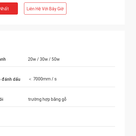
 Nhất
Liên Hệ Với Bây Giờ
ạnh
20w / 30w / 50w
＜ 7000mm / s
 đánh dấu
ói
trường hợp bằng gỗ
o
ói của bạn được
cẩn thận.