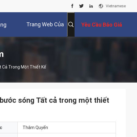
Vietnamese
Trang Web Của
úng
Yêu Cầu Báo Giá
Nga
Tôi
m
 Cả Trong Một Thiết Kế
ước sóng Tất cả trong một thiết
c
Thâm Quyến