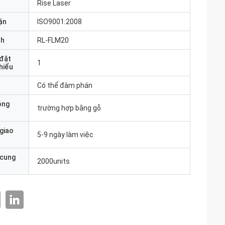
Rise Laser
ận
ISO9001:2008
nh
RL-FLM20
 đặt
1
thiểu
Có thể đàm phán
óng
trường hợp bằng gỗ
 giao
5-9 ngày làm việc
 cung
2000units