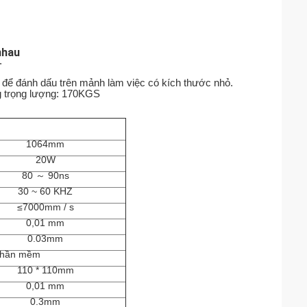
nhau
.
 để đánh dấu trên mảnh làm việc có kích thước nhỏ.
g trọng lượng: 170KGS
1064mm
20W
80 ～ 90ns
30 ~ 60 KHZ
≤7000mm / s
0,01 mm
0.03mm
Phần mềm
110 * 110mm
0,01 mm
0.3mm