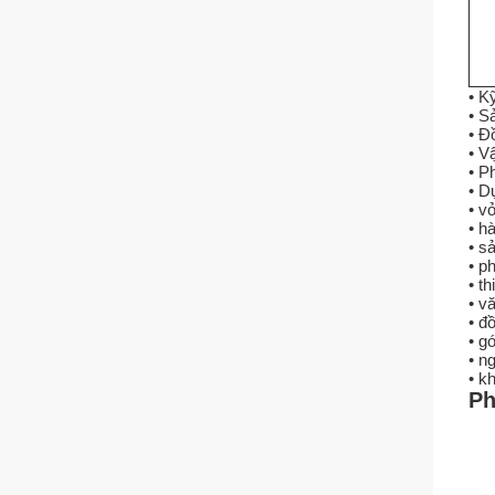
• K
• S
• Đ
• V
• P
• D
• v
• h
• s
• p
• th
• v
• đ
• g
• n
• k
Ph