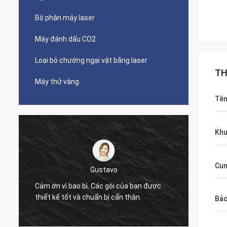
Bộ phận máy laser
Máy đánh dấu CO2
Loại bỏ chướng ngại vật bằng laser
TH
Máy thử vàng
Tên
Khu
Cun
Victor
Máy nhì
Cảm ơn, Zoe.
lắm!
Bảo