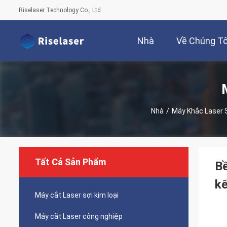
Riselaser Technology Co., Ltd
Nhà
Về Chúng Tô
Nhà
/
Máy Khắc Laser 
Tất Cả Sản Phẩm
Bề
k
Máy cắt Laser sợi kim loại
Máy cắt Laser công nghiệp