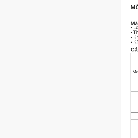
MÔ
Máy
• L
•
Th
• K
• K
Cá
Ma