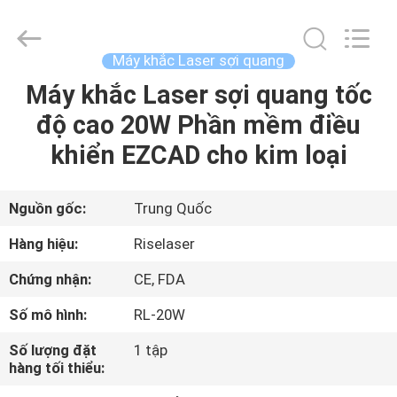
©
2018
-
2026
Riselaser
Máy khắc Laser sợi quang
Technology
Co.,
Ltd.
Máy khắc Laser sợi quang tốc
NHÀ
All
Rights
độ cao 20W Phần mềm điều
Reserved.
CÁC
khiển EZCAD cho kim loại
SẢN
PHẨM
Nguồn gốc:
Trung Quốc
Hàng hiệu:
Riselaser
CHƯƠNG
Chứng nhận:
CE, FDA
TRÌNH
Số mô hình:
RL-20W
VR
Số lượng đặt
1 tập
hàng tối thiểu:
VỀ