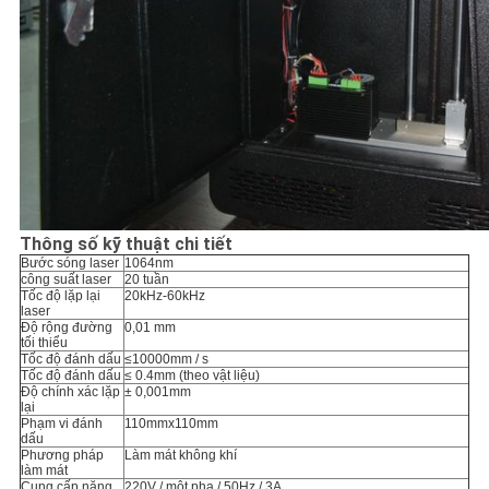
Thông số kỹ thuật chi tiết
Bước sóng laser
1064nm
công suất laser
20 tuần
Tốc độ lặp lại
20kHz-60kHz
laser
Độ rộng đường
0,01 mm
tối thiểu
Tốc độ đánh dấu
≤10000mm / s
Tốc độ đánh dấu
≤ 0.4mm (theo vật liệu)
Độ chính xác lặp
± 0,001mm
lại
Phạm vi đánh
110mmx110mm
dấu
Phương pháp
Làm mát không khí
làm mát
Cung cấp năng
220V / một pha / 50Hz / 3A