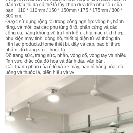
ĐỒ
đánh dấu tối đa có thể là tùy chọn dựa trên nhu cầu của
bạn.
: 110 * 110mm / 150 * 150mm / 175 * 175mm / 300 *
TRANG
300mm.
Được sử dụng rộng rãi trong công nghiệp: vòng bi, bánh
WEB
răng, và một loạt các phụ tùng ô tô, phần cứng và các
công cụ, hàng không vũ trụ linh kiện, chip mạch tích hợp,
phụ kiện máy tính, đồng hồ, thiết bị điện tử và thông tin
PRIVACY
liên lạc products.Home thiết bị, dây và cáp, bao bì thực
phẩm, đồ trang sức, thuốc lá.
POLICY
Đồ trang sức, trang sức, nhẫn, vòng cổ, vòng tay và nhiều
lĩnh vực khác của đồ họa và đánh dấu văn bản.
Các thành phần của ô tô và xe máy, bao bì hàng hóa, đồ
uống và thuốc lá, biển hiệu và vv