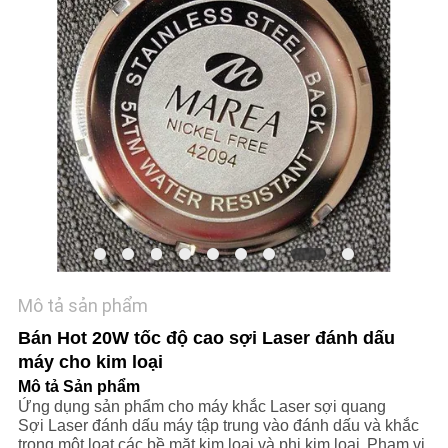
LIÊN
HỆ
CHÚNG
TÔI
YÊU
CẦU
BÁO
GIÁ
Mô tả sản phẩm
РУССКИЙ
Bán Hot 20W tốc độ cao sợi Laser đánh dấu
САЙТ
máy cho kim loại
Mô tả Sản phẩm
Ứng dụng sản phẩm cho máy khắc Laser sợi quang
SƠ
Sợi Laser đánh dấu máy tập trung vào đánh dấu và khắc
trong một loạt các bề mặt kim loại và phi kim loại.
Phạm vi