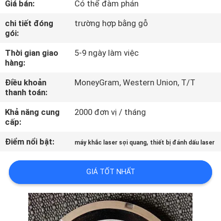
Giá bán:
Có thể đàm phán
CHÚNG
TÔI
chi tiết đóng
trường hợp bằng gỗ
gói:
Thời gian giao
5-9 ngày làm việc
THAM
hàng:
QUAN
Điều khoản
MoneyGram, Western Union, T/T
NHÀ
thanh toán:
MÁY
Khả năng cung
2000 đơn vị / tháng
cấp:
KIỂM
Điểm nổi bật:
,
máy khắc laser sợi quang
thiết bị đánh dấu laser
SOÁT
CHẤT
GIÁ TỐT NHẤT
LƯỢNG