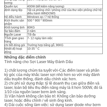
lượng
Quyền lực
400W (tiết kiệm năng lượng)
định dạng tệp
Tất cả phông chữ / phông chữ của thư viện phông chữ hệ
điều hành WINDOWS
hệ điều hành
Windows xp / 7 hệ thống
Kích thước sản
500 * 900 * 900mm
phẩm
Khối lượng tịnh
80KG
Sự bảo đảm
2 năm
Nguồn Laser
Tối đa
Thời gian giao
7- 12 ngày làm việc
hàng
chi tiết đóng gói
Trường hợp bằng gỗ, 96KG
Nhiệt độ hoạt
10-35 ° C
động
Những đặc điểm chính
Tính năng cho Sợi Laser Máy Đánh Dấu
1) chất lượng chùm tia tuyệt vời-Các điểm laser và phân
kỳ góc của máy khắc laser sợi nhỏ hơn so với máy đánh
dấu truyền thống, đánh dấu chính xác hơn.
2) chi phí sử dụng thấp: tỷ lệ doanh thu cao giữa điện và
laser, toàn bộ tiêu thụ điện năng máy là ít hơn 500W, đó là
1/10 của nguồn laser bơm ánh sáng.
3) Vận hành không cần bảo trì: Không cần bảo dưỡng
laser, hoặc điều chỉnh / vệ sinh ống kính.
4) Dài cuộc sống làm việc: sử dụng laser diode như bơm