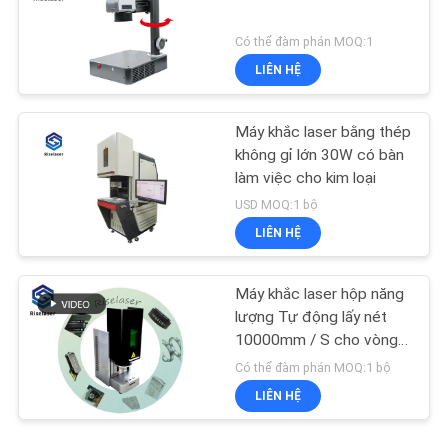
Có thể đàm phán MOQ:1
LIÊN HỆ
Máy khắc laser bằng thép
không gỉ lớn 30W có bàn
làm việc cho kim loại
USD MOQ:1 bộ
LIÊN HỆ
Máy khắc laser hộp năng
lượng Tự động lấy nét
10000mm / S cho vòng
trang sức
Có thể đàm phán MOQ:1 bộ
LIÊN HỆ