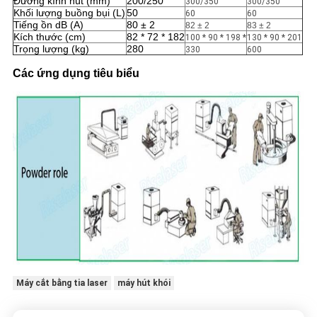
Đường kính hút (mm)
200/250
300/350
300/350
Khối lượng buồng bụi (L)
50
60
60
Tiếng ồn dB (A)
80 ± 2
82 ± 2
83 ± 2
Kích thước (cm)
82 * 72 * 182
100 * 90 * 198 *
130 * 90 * 201
Trọng lượng (kg)
280
330
600
Các ứng dụng tiêu biểu
Máy cắt bằng tia laser
máy hút khói