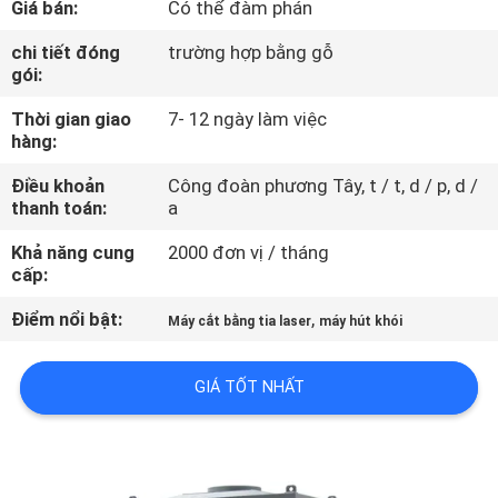
Giá bán:
Có thể đàm phán
CHÚNG
TÔI
chi tiết đóng
trường hợp bằng gỗ
gói:
Thời gian giao
7- 12 ngày làm việc
THAM
hàng:
QUAN
Điều khoản
Công đoàn phương Tây, t / t, d / p, d /
NHÀ
thanh toán:
a
MÁY
Khả năng cung
2000 đơn vị / tháng
cấp:
KIỂM
Điểm nổi bật:
,
Máy cắt bằng tia laser
máy hút khói
SOÁT
CHẤT
GIÁ TỐT NHẤT
LƯỢNG