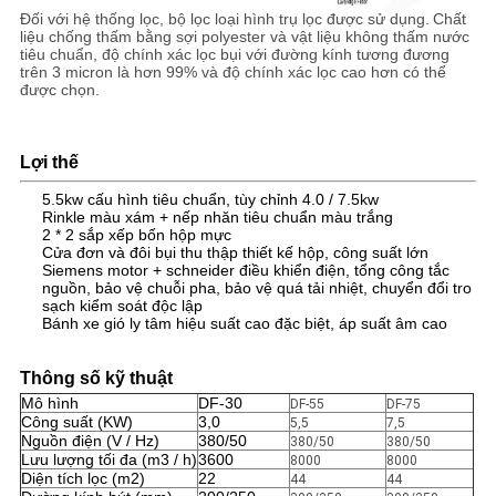
Đối với hệ thống lọc, bộ lọc loại hình trụ lọc được sử dụng.
Chất
liệu chống thấm bằng sợi polyester và vật liệu không thấm nước
tiêu chuẩn, độ chính xác lọc bụi với đường kính tương đương
trên 3 micron là hơn 99% và độ chính xác lọc cao hơn có thể
được chọn.
Lợi thế
5.5kw cấu hình tiêu chuẩn, tùy chỉnh 4.0 / 7.5kw
Rinkle màu xám + nếp nhăn tiêu chuẩn màu trắng
2 * 2 sắp xếp bốn hộp mực
Cửa đơn và đôi bụi thu thập thiết kế hộp, công suất lớn
Siemens motor + schneider điều khiển điện, tổng công tắc
nguồn, bảo vệ chuỗi pha, bảo vệ quá tải nhiệt, chuyển đổi tro
sạch kiểm soát độc lập
Bánh xe gió ly tâm hiệu suất cao đặc biệt, áp suất âm cao
Thông số kỹ thuật
Mô hình
DF-30
DF-55
DF-75
Công suất (KW)
3,0
5,5
7,5
Nguồn điện (V / Hz)
380/50
380/50
380/50
Lưu lượng tối đa (m3 / h)
3600
8000
8000
Diện tích lọc (m2)
22
44
44