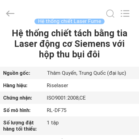
©
2018
-
2026
Riselaser
Hệ thống chiết Laser Fume
Technology
Co.,
Ltd.
Hệ thống chiết tách bằng tia
NHÀ
All
Rights
Laser động cơ Siemens với
Reserved.
CÁC
hộp thu bụi đôi
SẢN
PHẨM
Nguồn gốc:
Thâm Quyến, Trung Quốc (đại lục)
Hàng hiệu:
Riselaser
CHƯƠNG
Chứng nhận:
ISO9001:2008,CE
TRÌNH
Số mô hình:
RL-DF75
VR
Số lượng đặt
1 tập
hàng tối thiểu:
VỀ