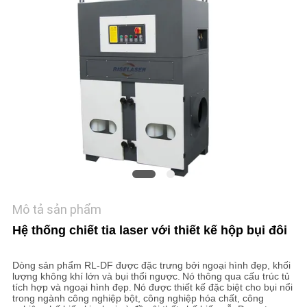
LIÊN
HỆ
CHÚNG
TÔI
YÊU
CẦU
BÁO
GIÁ
Mô tả sản phẩm
РУССКИЙ
Hệ thống chiết tia laser với thiết kế hộp bụi đôi
САЙТ
Dòng sản phẩm RL-DF được đặc trưng bởi ngoại hình đẹp, khối
lượng không khí lớn và bụi thổi ngược.
Nó thông qua cấu trúc tủ
tích hợp và ngoại hình đẹp.
Nó được thiết kế đặc biệt cho bụi nổi
SƠ
trong ngành công nghiệp bột, công nghiệp hóa chất, công