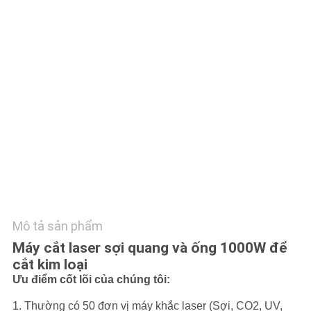
LIÊN
HỆ
CHÚNG
TÔI
YÊU
CẦU
BÁO
GIÁ
Mô tả sản phẩm
РУССКИЙ
Máy cắt laser sợi quang và ống 1000W để
САЙТ
cắt kim loại
Ưu điểm cốt lõi của chúng tôi:
SƠ
1. Thường có 50 đơn vị máy khắc laser (Sợi, CO2, UV,