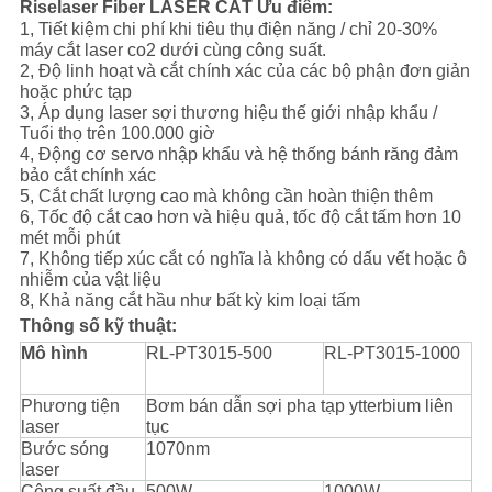
Riselaser Fiber LASER CẮT Ưu điểm:
1, Tiết kiệm chi phí khi tiêu thụ điện năng / chỉ 20-30%
máy cắt laser co2 dưới cùng công suất.
2, Độ linh hoạt và cắt chính xác của các bộ phận đơn giản
hoặc phức tạp
3, Áp dụng laser sợi thương hiệu thế giới nhập khẩu /
Tuổi thọ trên 100.000 giờ
4, Động cơ servo nhập khẩu và hệ thống bánh răng đảm
bảo cắt chính xác
5, Cắt chất lượng cao mà không cần hoàn thiện thêm
6, Tốc độ cắt cao hơn và hiệu quả, tốc độ cắt tấm hơn 10
mét mỗi phút
7, Không tiếp xúc cắt có nghĩa là không có dấu vết hoặc ô
nhiễm của vật liệu
8, Khả năng cắt hầu như bất kỳ kim loại tấm
Thông số kỹ thuật:
Mô hình
RL-PT3015-500
RL-PT3015-1000
Phương tiện
Bơm bán dẫn sợi pha tạp ytterbium liên
laser
tục
Bước sóng
1070nm
laser
Công suất đầu
500W
1000W