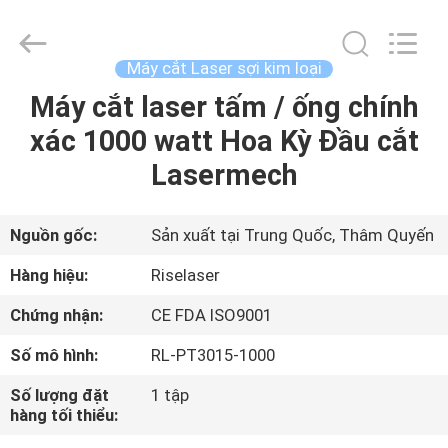
©
2018
-
2026
Riselaser
Máy cắt Laser sợi kim loại
Technology
Co.,
Ltd.
Máy cắt laser tấm / ống chính
NHÀ
All
Rights
xác 1000 watt Hoa Kỳ Đầu cắt
Reserved.
CÁC
Lasermech
SẢN
PHẨM
Nguồn gốc:
Sản xuất tại Trung Quốc, Thâm Quyến
Hàng hiệu:
Riselaser
CHƯƠNG
Chứng nhận:
CE FDA ISO9001
TRÌNH
Số mô hình:
RL-PT3015-1000
VR
Số lượng đặt
1 tập
hàng tối thiểu:
VỀ