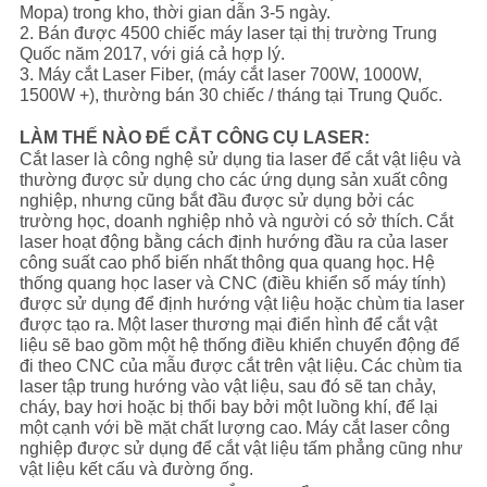
ĐỒ
Mopa) trong kho, thời gian dẫn 3-5 ngày.
2. Bán được 4500 chiếc máy laser tại thị trường Trung
TRANG
Quốc năm 2017, với giá cả hợp lý.
3. Máy cắt Laser Fiber, (máy cắt laser 700W, 1000W,
WEB
1500W +), thường bán 30 chiếc / tháng tại Trung Quốc.
LÀM THẾ NÀO ĐỂ CẮT CÔNG CỤ LASER:
PRIVACY
Cắt laser là công nghệ sử dụng tia laser để cắt vật liệu và
thường được sử dụng cho các ứng dụng sản xuất công
POLICY
nghiệp, nhưng cũng bắt đầu được sử dụng bởi các
trường học, doanh nghiệp nhỏ và người có sở thích.
Cắt
laser hoạt động bằng cách định hướng đầu ra của laser
công suất cao phổ biến nhất thông qua quang học.
Hệ
thống quang học laser và CNC (điều khiển số máy tính)
được sử dụng để định hướng vật liệu hoặc chùm tia laser
được tạo ra.
Một laser thương mại điển hình để cắt vật
liệu sẽ bao gồm một hệ thống điều khiển chuyển động để
đi theo CNC của mẫu được cắt trên vật liệu.
Các chùm tia
laser tập trung hướng vào vật liệu, sau đó sẽ tan chảy,
cháy, bay hơi hoặc bị thổi bay bởi một luồng khí, để lại
một cạnh với bề mặt chất lượng cao.
Máy cắt laser công
nghiệp được sử dụng để cắt vật liệu tấm phẳng cũng như
vật liệu kết cấu và đường ống.