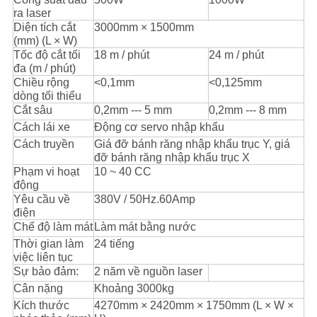
ra laser
Diện tích cắt
3000mm × 1500mm
(mm) (L × W)
Tốc độ cắt tối
18 m / phút
24 m / phút
đa (m / phút)
Chiều rộng
<0,1mm
<0,125mm
dòng tối thiểu
Cắt sâu
0,2mm --- 5 mm
0,2mm --- 8 mm
Cách lái xe
Động cơ servo nhập khẩu
Cách truyền
Giá đỡ bánh răng nhập khẩu trục Y, giá
đỡ bánh răng nhập khẩu trục X
Phạm vi hoạt
10 ~ 40 CC
động
Yêu cầu về
380V / 50Hz.60Amp
điện
Chế độ làm mát
Làm mát bằng nước
Thời gian làm
24 tiếng
việc liên tục
Sự bảo đảm:
2 năm về nguồn laser
Cân nặng
Khoảng 3000kg
Kích thước
4270mm × 2420mm × 1750mm (L × W ×