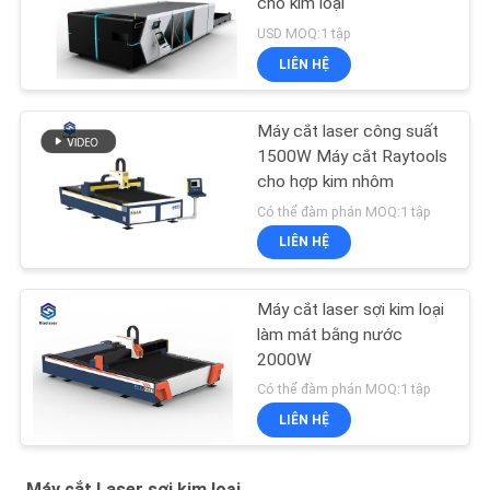
cho kim loại
USD MOQ:1 tập
LIÊN HỆ
Máy cắt laser công suất
1500W Máy cắt Raytools
cho hợp kim nhôm
Có thể đàm phán MOQ:1 tập
LIÊN HỆ
Máy cắt laser sợi kim loại
làm mát bằng nước
2000W
Có thể đàm phán MOQ:1 tập
LIÊN HỆ
Máy cắt Laser sợi kim loại