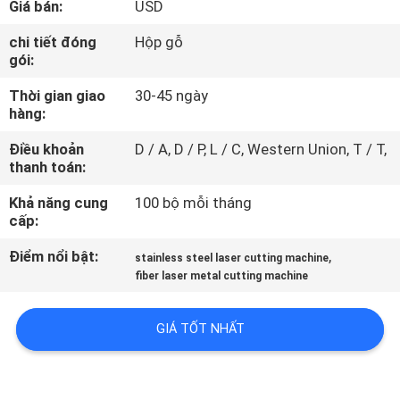
Giá bán:
USD
CHÚNG
TÔI
chi tiết đóng
Hộp gỗ
gói:
Thời gian giao
30-45 ngày
THAM
hàng:
QUAN
Điều khoản
D / A, D / P, L / C, Western Union, T / T,
NHÀ
thanh toán:
MÁY
Khả năng cung
100 bộ mỗi tháng
cấp:
KIỂM
Điểm nổi bật:
,
stainless steel laser cutting machine
SOÁT
fiber laser metal cutting machine
CHẤT
GIÁ TỐT NHẤT
LƯỢNG