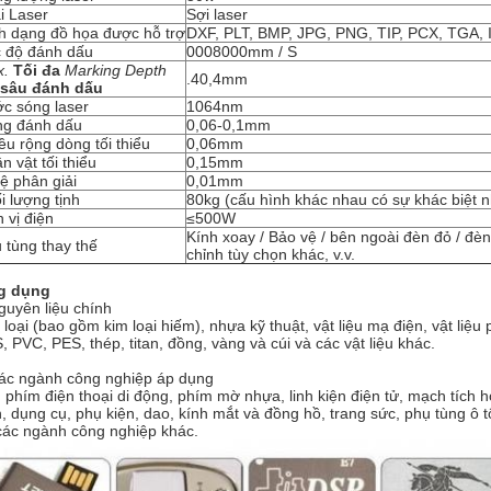
i Laser
Sợi laser
h dạng đồ họa được hỗ trợ
DXF, PLT, BMP, JPG, PNG, TIP, PCX, TGA, 
 độ đánh dấu
0008000mm / S
x.
Tối đa
Marking Depth
.40,4mm
 sâu đánh dấu
c sóng laser
1064nm
g đánh dấu
0,06-0,1mm
ều rộng dòng tối thiểu
0,06mm
n vật tối thiểu
0,15mm
lệ phân giải
0,01mm
i lượng tịnh
80kg (cấu hình khác nhau có sự khác biệt 
 vị điện
≤500W
Kính xoay / Bảo vệ / bên ngoài đèn đỏ / đè
 tùng thay thế
chỉnh tùy chọn khác, v.v.
g dụng
guyên liệu chính
 loại (bao gồm kim loại hiếm), nhựa kỹ thuật, vật liệu mạ điện, vật liệ
, PVC, PES, thép, titan, đồng, vàng và cúi và các vật liệu khác.
ác ngành công nghiệp áp dụng
 phím điện thoại di động, phím mờ nhựa, linh kiện điện tử, mạch tích hợp
h, dụng cụ, phụ kiện, dao, kính mắt và đồng hồ, trang sức, phụ tùng ô 
các ngành công nghiệp khác.