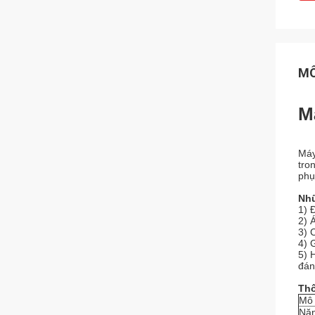
MÔ
M
Máy
tro
phụ
Nhữ
1) 
2) 
3) 
4) 
5) 
đán
Thô
Mô 
Năn