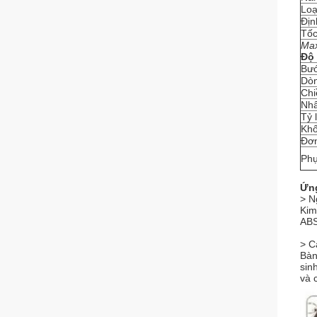
Loạ
Địn
Tốc
Ma
Độ
Bướ
Dòn
Chi
Nhâ
Tỷ 
Khố
Đơn
Phụ
Ứn
> N
Kim
ABS
> C
Bàn
sin
và 