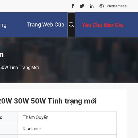
Vietnamese
Trang Web Của
úng
Yêu Cầu Báo Giá
Nga
Tôi
m
 50W Tình Trạng Mới
h 20W 30W 50W Tình trạng mới
c
Thâm Quyến
Riselaser