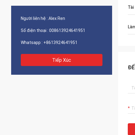
Tài
Người liên hệ :
Alex Ren
Làm
Số điện thoại :
008613924641951
Whatsapp :
+8613924641951
Tiếp Xúc
ĐỂ