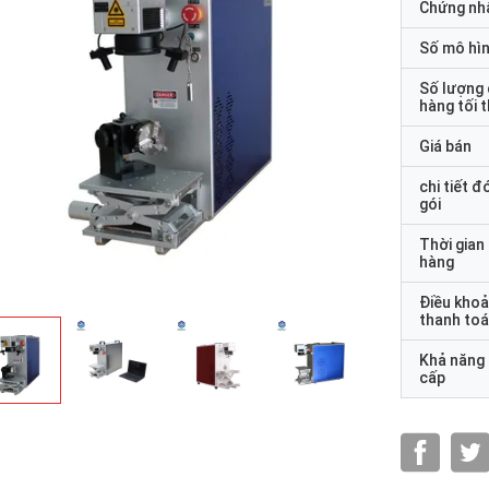
Chứng nh
Số mô hì
Số lượng
hàng tối 
Giá bán
chi tiết đ
gói
Thời gian
hàng
Điều kho
thanh to
Khả năng
cấp