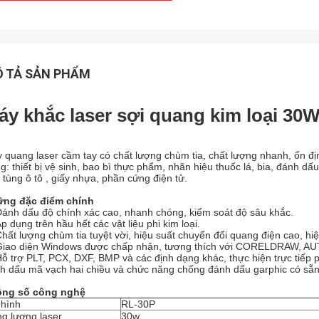
 TẢ SẢN PHẨM
áy khắc laser sợi quang kim loại 30
 quang laser cầm tay có chất lượng chùm tia, chất lượng nhanh, ổn đị
ng: thiết bị vệ sinh, bao bì thực phẩm, nhãn hiệu thuốc lá, bia, đánh dấ
 tùng ô tô , giấy nhựa, phần cứng điện tử.
ng đặc điểm chính
Đánh dấu độ chính xác cao, nhanh chóng, kiểm soát độ sâu khắc.
Áp dụng trên hầu hết các vật liệu phi kim loại.
Chất lượng chùm tia tuyệt vời, hiệu suất chuyển đổi quang điện cao, hiệu 
Giao diện Windows được chấp nhận, tương thích với CORELDRAW, A
Hỗ trợ PLT, PCX, DXF, BMP và các định dạng khác, thực hiện trực tiếp p
h dấu mã vạch hai chiều và chức năng chống đánh dấu garphic có sẵn
ng số công nghệ
hình
RL-30P
g lượng laser
30w