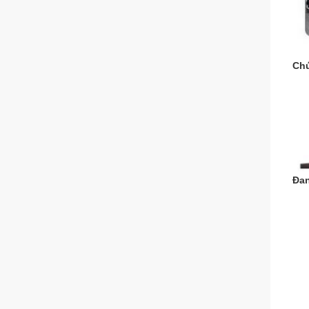
Chứ
Đa