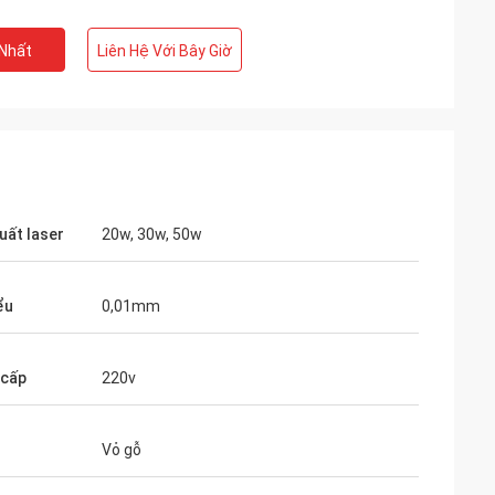
 Nhất
Liên Hệ Với Bây Giờ
uất laser
20w, 30w, 50w
ểu
0,01mm
o
 cấp
220v
ói của bạn được
cẩn thận.
Vỏ gỗ