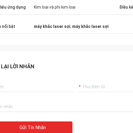
 liệu ứng dụng
Kim loại và phi kim loại
Điều ki
 nổi bật
máy khắc laser sợi
,
máy khắc laser sợi
 LẠI LỜI NHẮN
Gửi Tin Nhắn