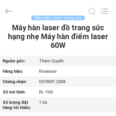
©
2018
-
2026
Riselaser
Máy hàn Laser trang sức
Technology
Co.,
Ltd.
Máy hàn laser đồ trang sức
NHÀ
All
Rights
hạng nhẹ Máy hàn điểm laser
Reserved.
CÁC
60W
SẢN
PHẨM
Nguồn gốc:
Thâm Quyến
Hàng hiệu:
Riselaser
CHƯƠNG
Chứng nhận:
ISO9001:2008
TRÌNH
Số mô hình:
RL-Y60
VR
Số lượng đặt
1 bộ
hàng tối thiểu:
VỀ