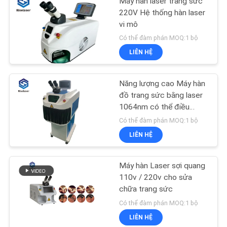
Máy hàn laser trang sức
220V Hệ thống hàn laser
vi mô
Có thể đàm phán MOQ:1 bộ
LIÊN HỆ
Năng lượng cao Máy hàn
đồ trang sức bằng laser
1064nm có thể điều
chỉnh Kích thước khớp
Có thể đàm phán MOQ:1 bộ
hàn
LIÊN HỆ
Máy hàn Laser sợi quang
110v / 220v cho sửa
chữa trang sức
Có thể đàm phán MOQ:1 bộ
LIÊN HỆ