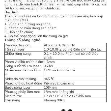
phái, trang nhã thu hút sự chú ý.Thiết kế cấu trúc máy cũng tiện
ĐỒ
dụng và dễ vận hành.Kính hiển vi hai mắt giúp nhìn rõ các chi
tiết trang sức và giúp hàn chính xác.
TRANG
Đặc tính
Thao tác một nút để bơm tự động, màn hình cảm ứng tích hợp
WEB
màn hình CCD.
1. Vùng ảnh hưởng nhiệt nhỏ;
2. Không có biến dạng sản phẩm;
3. Hàn chắc chắn;
PRIVACY
4. Có thể hoạt động liên tục trong 24 giờ.
Thông số công nghệ
POLICY
Điện áp đầu vào
AC220 ± 10% 50HZ
Tần số laser
1.0-10.0HZ có thể điều chỉnh liên tục
Chiều rộng xung
0,1 ~ 10,0ms Phân loại có thể điều
chỉnh
Phạm vi điều chỉnh điểm
± 3mm
Công suất đầu ra laser
≤60W
Nhắm mục tiêu và Định
CCD và kính hiển vi
vị
Nhiệt độ môi trường
≤45 ℃
Phương thức hoạt động
Kiểm soát cảm ứng
Bước sóng laser
1064nm
Phương pháp làm mát
Làm mát không khí
Kích thước
L * W * H: 510 * 295 * 395 mm
Cân nặng
Khoảng 30kg