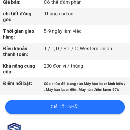
Giá bán:
Có thể đàm phán
CHÚNG
TÔI
chi tiết đóng
Thùng carton
gói:
Thời gian giao
5-9 ngày làm việc
THAM
hàng:
QUAN
Điều khoản
T / T, D / P, L / C, Western Union
NHÀ
thanh toán:
MÁY
Khả năng cung
200 đơn vị / tháng
cấp:
KIỂM
Điểm nổi bật:
Sửa chữa đồ trang sức Máy hàn laser kính hiển vi
,
,
SOÁT
Máy hàn laser 60w
Máy hàn điểm laser 60W
CHẤT
GIÁ TỐT NHẤT
LƯỢNG