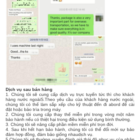
Dịch vụ sau bán hàng
1. Chúng tôi sẽ cung cấp dịch vụ trực tuyến tức thì cho khách
hàng nước ngoài
S
.Theo yêu cầu của khách hàng nước ngoài,
chúng tôi
có thể làm
sắp xếp
cho
kỹ thuật
đến
đi abord để cài
đặt hoặc bảo trì
a trong máy.
2. Chúng tôi cung cấp thay thế miễn phí trong vòng một năm
bảo hành
nếu có thiệt hại trong điều kiện sử dụng bình thường.
3. Chúng tôi sẽ nâng cấp phần mềm miễn phí trọn đời.
4. Sau khi hết hạn bảo hành, chúng tôi có thể đổi mới
sự bảo
đảm
hợp đồng, đảm bảo giống nhau
dịch vụ.
5.Chúng tôi sẽ thường xuyên đánh giá thái độ phục vụ của nhân