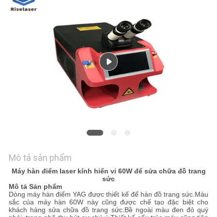
LIÊN
HỆ
CHÚNG
TÔI
YÊU
CẦU
BÁO
GIÁ
Mô tả sản phẩm
РУССКИЙ
Máy hàn điểm laser kính hiển vi 60W để sửa chữa đồ trang
САЙТ
sức
Mô tả Sản phẩm
Dòng máy hàn điểm YAG được thiết kế để hàn đồ trang sức.Màu
sắc của máy hàn 60W này cũng được chế tạo đặc biệt cho
SƠ
khách hàng sửa chữa đồ trang sức.Bề ngoài màu đen đỏ quý