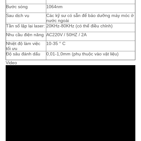
Bước sóng
1064nm
Sau dịch vụ
Các kỹ sư có sẵn để bảo dưỡng máy móc ở
nước ngoài
Tần số lặp lại laser:
20KHz-80KHz (có thể điều chỉnh)
Nhu cầu điện năng
AC220V / 50HZ / 2A
Nhiệt độ làm việc
10-35 ° C
tối ưu
Độ sâu đánh dấu
0,01-1,0mm (phụ thuộc vào vật liệu)
Video