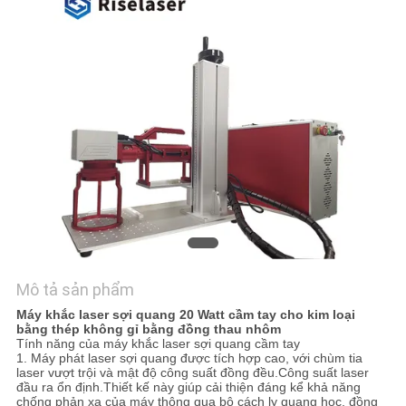
LIÊN
HỆ
CHÚNG
TÔI
YÊU
CẦU
BÁO
GIÁ
Mô tả sản phẩm
РУССКИЙ
Máy khắc laser sợi quang 20 Watt cầm tay cho kim loại
САЙТ
bằng thép không gỉ bằng đồng thau nhôm
Tính năng của máy khắc laser sợi quang cầm tay
1. Máy phát laser sợi quang được tích hợp cao, với chùm tia
laser vượt trội và mật độ công suất đồng đều.Công suất laser
SƠ
đầu ra ổn định.Thiết kế này giúp cải thiện đáng kể khả năng
chống phản xạ của máy thông qua bộ cách ly quang học, đồng