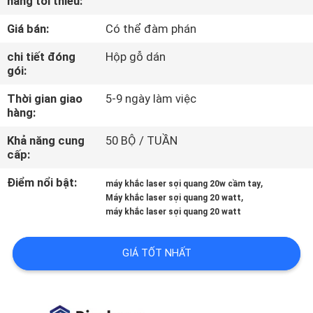
hàng tối thiểu:
CHÚNG
Giá bán:
Có thể đàm phán
TÔI
chi tiết đóng
Hộp gỗ dán
gói:
THAM
Thời gian giao
5-9 ngày làm việc
QUAN
hàng:
NHÀ
Khả năng cung
50 BỘ / TUẦN
MÁY
cấp:
Điểm nổi bật:
,
máy khắc laser sợi quang 20w cầm tay
KIỂM
,
Máy khắc laser sợi quang 20 watt
máy khắc laser sợi quang 20 watt
SOÁT
CHẤT
GIÁ TỐT NHẤT
LƯỢNG