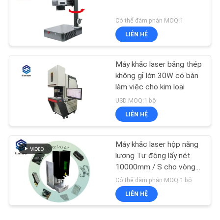
Có thể đàm phán MOQ:1
LIÊN HỆ
Máy khắc laser bằng thép
không gỉ lớn 30W có bàn
làm việc cho kim loại
USD MOQ:1 bộ
LIÊN HỆ
Máy khắc laser hộp năng
lượng Tự động lấy nét
10000mm / S cho vòng
trang sức
Có thể đàm phán MOQ:1 bộ
LIÊN HỆ