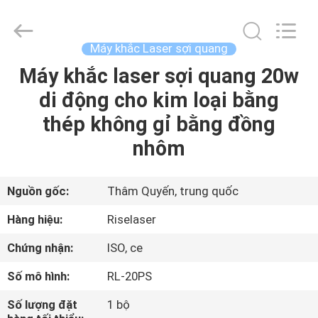
©
2018
-
2026
Riselaser
Máy khắc Laser sợi quang
Technology
Co.,
Ltd.
Máy khắc laser sợi quang 20w
NHÀ
All
Rights
di động cho kim loại bằng
Reserved.
CÁC
thép không gỉ bằng đồng
SẢN
nhôm
PHẨM
Nguồn gốc:
Thâm Quyến, trung quốc
CHƯƠNG
Hàng hiệu:
Riselaser
TRÌNH
Chứng nhận:
ISO, ce
VR
Số mô hình:
RL-20PS
VỀ
Số lượng đặt
1 bộ