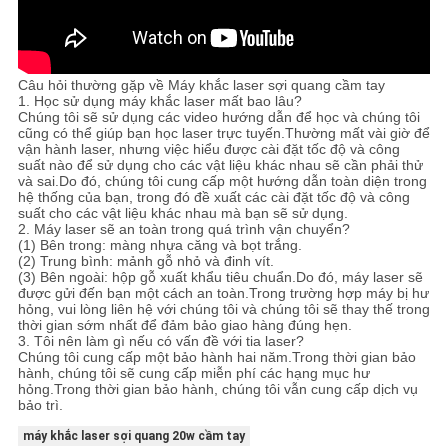
Câu hỏi thường gặp về Máy khắc laser sợi quang cầm tay
1. Học sử dụng máy khắc laser mất bao lâu?
Chúng tôi sẽ sử dụng các video hướng dẫn để học và chúng tôi
cũng có thể giúp bạn học laser trực tuyến.Thường mất vài giờ để
vận hành laser, nhưng việc hiểu được cài đặt tốc độ và công
suất nào để sử dụng cho các vật liệu khác nhau sẽ cần phải thử
và sai.Do đó, chúng tôi cung cấp một hướng dẫn toàn diện trong
hệ thống của bạn, trong đó đề xuất các cài đặt tốc độ và công
suất cho các vật liệu khác nhau mà bạn sẽ sử dụng.
2. Máy laser sẽ an toàn trong quá trình vận chuyển?
(1) Bên trong: màng nhựa căng và bọt trắng.
(2) Trung bình: mảnh gỗ nhỏ và đinh vít.
(3) Bên ngoài: hộp gỗ xuất khẩu tiêu chuẩn.Do đó, máy laser sẽ
được gửi đến bạn một cách an toàn.Trong trường hợp máy bị hư
hỏng, vui lòng liên hệ với chúng tôi và chúng tôi sẽ thay thế trong
thời gian sớm nhất để đảm bảo giao hàng đúng hẹn.
3. Tôi nên làm gì nếu có vấn đề với tia laser?
Chúng tôi cung cấp một bảo hành hai năm.Trong thời gian bảo
hành, chúng tôi sẽ cung cấp miễn phí các hạng mục hư
hỏng.Trong thời gian bảo hành, chúng tôi vẫn cung cấp dịch vụ
bảo trì.
máy khắc laser sợi quang 20w cầm tay