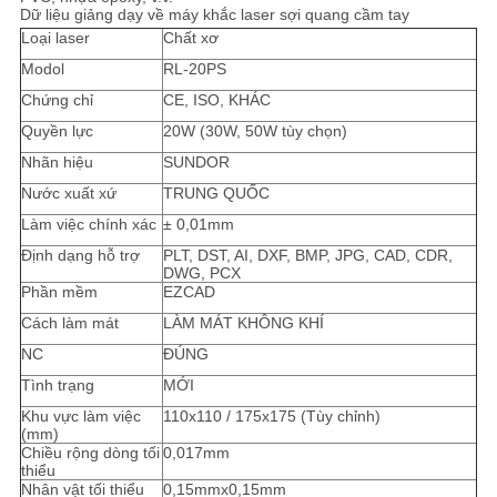
Dữ liệu giảng dạy về máy khắc laser sợi quang cầm tay
Loại laser
Chất xơ
Modol
RL-20PS
Chứng chỉ
CE, ISO, KHÁC
Quyền lực
20W (30W, 50W tùy chọn)
Nhãn hiệu
SUNDOR
Nước xuất xứ
TRUNG QUỐC
Làm việc chính xác
± 0,01mm
Định dạng hỗ trợ
PLT, DST, AI, DXF, BMP, JPG, CAD, CDR,
DWG, PCX
Phần mềm
EZCAD
Cách làm mát
LÀM MÁT KHÔNG KHÍ
NC
ĐÚNG
Tình trạng
MỚI
Khu vực làm việc
110x110 / 175x175 (Tùy chỉnh)
(mm)
Chiều rộng dòng tối
0,017mm
thiểu
Nhân vật tối thiểu
0,15mmx0,15mm