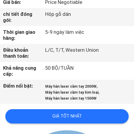
Giá bán:
Price Negotiable
CHÚNG
TÔI
chi tiết đóng
Hộp gỗ dán
gói:
Thời gian giao
5-9 ngày làm việc
THAM
hàng:
QUAN
Điều khoản
L/C, T/T, Western Union
NHÀ
thanh toán:
MÁY
Khả năng cung
50 BỘ/TUẦN
cấp:
KIỂM
Điểm nổi bật:
,
Máy hàn laser cầm tay 2000W
,
SOÁT
Máy hàn laser cầm tay kim loại
Máy hàn laser cầm tay 1500W
CHẤT
LƯỢNG
GIÁ TỐT NHẤT