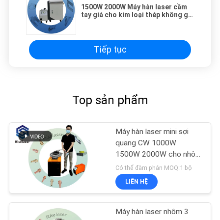
1500W 2000W Máy hàn laser cầm
tay giá cho kim loại thép không gỉ
nhôm
Tiếp tục
Top sản phẩm
Máy hàn laser mini sợi
quang CW 1000W
1500W 2000W cho nhôm
đồng SS
Có thể đàm phán MOQ:1 bộ
LIÊN HỆ
Máy hàn laser nhôm 3