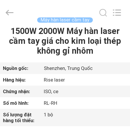
©
2018
-
2026
Riselaser
Máy hàn laser cầm tay
Technology
Co.,
Ltd.
1500W 2000W Máy hàn laser
NHÀ
All
Rights
cầm tay giá cho kim loại thép
Reserved.
CÁC
không gỉ nhôm
SẢN
PHẨM
Nguồn gốc:
Shenzhen, Trung Quốc
Hàng hiệu:
Rise laser
CHƯƠNG
Chứng nhận:
ISO, ce
TRÌNH
Số mô hình:
RL-RH
VR
Số lượng đặt
1 bộ
hàng tối thiểu:
VỀ