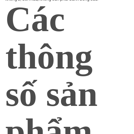
Các
thông
số sản
phẩm