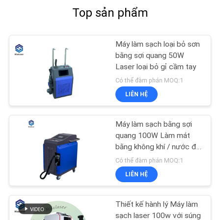
Top sản phẩm
Máy làm sạch loại bỏ sơn
bằng sợi quang 50W
Laser loại bỏ gỉ cầm tay
Có thể đàm phán MOQ:1
LIÊN HỆ
Máy làm sạch bằng sợi
quang 100W Làm mát
bằng không khí / nước để
tẩy sơn
Có thể đàm phán MOQ:1
LIÊN HỆ
Thiết kế hành lý Máy làm
sạch laser 100w với súng