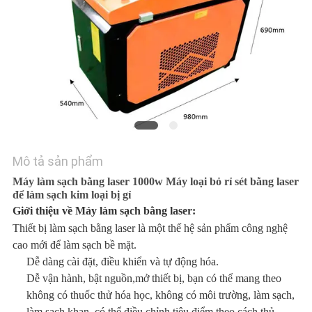
LIÊN
HỆ
CHÚNG
TÔI
YÊU
CẦU
BÁO
Mô tả sản phẩm
Máy làm sạch bằng laser 1000w Máy loại bỏ rỉ sét bằng laser
GIÁ
để làm sạch kim loại bị gỉ
Giới thiệu về Máy làm sạch bằng laser:
РУССКИЙ
Thiết bị làm sạch bằng laser là một thế hệ sản phẩm công nghệ
cao mới để làm sạch bề mặt.
САЙТ
Dễ dàng cài đặt, điều khiển và tự động hóa.
Dễ vận hành, bật nguồn,
mở thiết bị, bạn có thể mang theo
SƠ
không có thuốc thử hóa học, không có môi trường, làm sạch,
làm sạch khan, có thể điều chỉnh tiêu điểm theo cách thủ