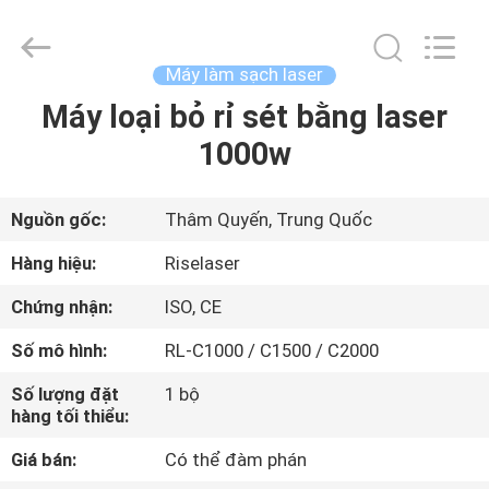
©
2018
-
2026
Riselaser
Máy làm sạch laser
Technology
Co.,
Ltd.
Máy loại bỏ rỉ sét bằng laser
NHÀ
All
Rights
1000w
Reserved.
CÁC
SẢN
Nguồn gốc:
Thâm Quyến, Trung Quốc
PHẨM
Hàng hiệu:
Riselaser
Chứng nhận:
ISO, CE
CHƯƠNG
Số mô hình:
RL-C1000 / C1500 / C2000
TRÌNH
Số lượng đặt
1 bộ
VR
hàng tối thiểu:
Giá bán:
Có thể đàm phán
VỀ