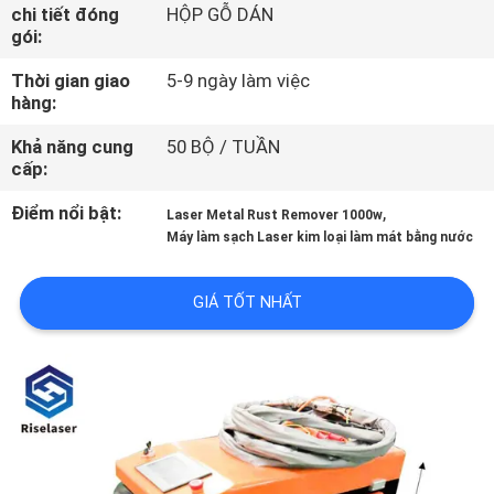
CHÚNG
chi tiết đóng
HỘP GỖ DÁN
gói:
TÔI
Thời gian giao
5-9 ngày làm việc
hàng:
THAM
Khả năng cung
50 BỘ / TUẦN
QUAN
cấp:
NHÀ
Điểm nổi bật:
,
Laser Metal Rust Remover 1000w
MÁY
Máy làm sạch Laser kim loại làm mát bằng nước
GIÁ TỐT NHẤT
KIỂM
SOÁT
CHẤT
LƯỢNG