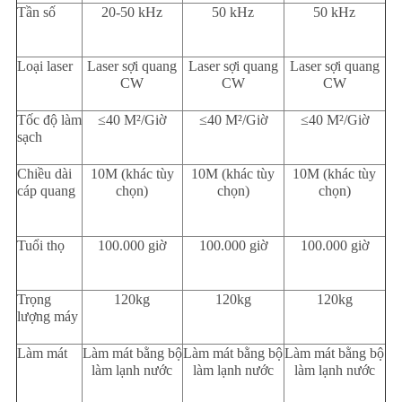
Tần số
20-50 kHz
50 kHz
50 kHz
Loại laser
Laser sợi quang
Laser sợi quang
Laser sợi quang
CW
CW
CW
Tốc độ làm
≤40 M²/Giờ
≤40 M²/Giờ
≤40 M²/Giờ
sạch
Chiều dài
10M (khác tùy
10M (khác tùy
10M (khác tùy
cáp quang
chọn)
chọn)
chọn)
Tuổi thọ
100.000 giờ
100.000 giờ
100.000 giờ
Trọng
120kg
120kg
120kg
lượng máy
Làm mát
Làm mát bằng bộ
Làm mát bằng bộ
Làm mát bằng bộ
làm lạnh nước
làm lạnh nước
làm lạnh nước