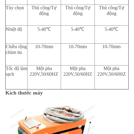
Tùy chọn
Thủ công/Tự
Thủ công/Tự
Thủ công/Tự
động
động
động
Nhiệt độ
5-40℃
5-40℃
5-40℃
Chiều rộng
10-70mm
10-70mm
10-70mm
chùm tia
Tốc độ làm
Một pha
Một pha
Một pha
sạch
220V,50/60HZ
220V,50/60HZ
220V,50/60HZ
Kích thước máy