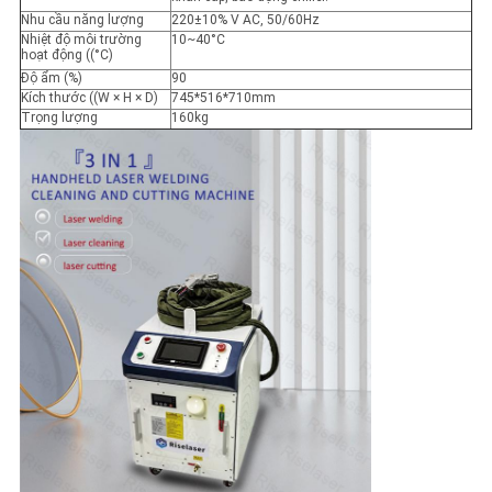
Nhu cầu năng lượng
220±10% V AC, 50/60Hz
Nhiệt độ môi trường
10~40°C
hoạt động ((°C)
Độ ẩm (%)
90
Kích thước ((W × H × D)
745*516*710mm
Trọng lượng
160kg