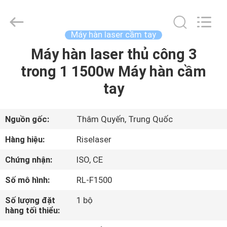
©
2018
-
2026
Riselaser
Máy hàn laser cầm tay
Technology
Co.,
Ltd.
Máy hàn laser thủ công 3
NHÀ
All
Rights
trong 1 1500w Máy ​​hàn cầm
Reserved.
CÁC
tay
SẢN
PHẨM
Nguồn gốc:
Thâm Quyến, Trung Quốc
Hàng hiệu:
Riselaser
CHƯƠNG
Chứng nhận:
ISO, CE
TRÌNH
Số mô hình:
RL-F1500
VR
Số lượng đặt
1 bộ
hàng tối thiểu:
VỀ