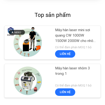
Top sản phẩm
Máy hàn laser mini sợi
quang CW 1000W
1500W 2000W cho nhôm
đồng SS
Có thể đàm phán MOQ:1 bộ
LIÊN HỆ
Máy hàn laser nhôm 3
trong 1
Có thể đàm phán MOQ:1 bộ
LIÊN HỆ