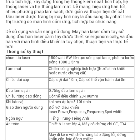
trúc tích hợp, xây dựng trong hệ thống kiểm soát tích hợp, hệ
ĐỒ
thống laser và hệ thống làm mát. Dễ mang, hiệu ứng hàn tốt,
nhiều phương pháp làm sạch, đơn giản và thuận tiện để cắt.
TRANG
Đầu laser được trang bị máy tính này là đầu súng duy nhất trên
thị trường có màn hình cảm ứng, tích hợp ba chức năng.
WEB
Dễ sử dụng và sẵn sàng sử dụng. Máy hàn laser cầm tay sử
dụng đầu hàn laser cầm tay được thiết kế ergonomically, và đầu
hàn với màn hình điều khiển là tùy chọn, thuận tiện và thực tế
PRIVACY
hơn.
Thông số kỹ thuật
POLICY
chùm tia laser
1500watt GW liên tục sóng sợi laser, phát ra bước
sóng 1080 ± 5nm
Làm mát
Chiller công nghiệp tích hợp ((Nước tinh khiết
hoặc nước chưng cất)
Chiều dài cáp
Cáp sợi dài 10m, Cáp có thể vận hành dài 8m
Đầu làm sạch
0.75kg đầu làm sạch
Chiều rộng dao động
Có thể điều chỉnh 20-100mm
Khí bảo vệ
khí nén Áp lực 5-10L/min
Giao diện người dùng
Đối với điều khiển
laser:Power,Frequency,Frequency,Spot width
Ngôn ngữ
Tiếng Trung-Tiếng Anh
An toàn
Thiết bị laser lớp 4, Máy có chứng chỉ CE, FDA.
Máy đi kèm với chức năng báo động lỗi, dừng
khẩn cấp, báo động chiller.