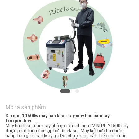
LIÊN
HỆ
CHÚNG
TÔI
YÊU
CẦU
BÁO
GIÁ
РУССКИЙ
Mô tả sản phẩm
САЙТ
3 trong 1 1500w máy hàn laser tay máy hàn cầm tay
Lời giới thiệu
Máy hàn laser cầm tay nhỏ gọn và linh hoạt MINI RL-Y1500 này
được phát triển độc lập bởi Riselaser. Máy kết hợp ba chức
SƠ
năng, bao gồm hàn,Máy giặt và chức năng cắt. Tiếp nhận cấu