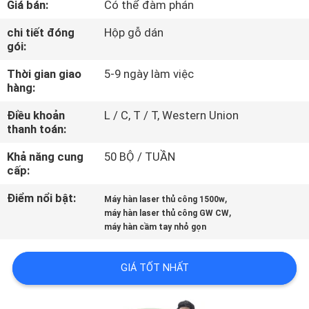
Giá bán:
Có thể đàm phán
CHÚNG
TÔI
chi tiết đóng
Hộp gỗ dán
gói:
Thời gian giao
5-9 ngày làm việc
THAM
hàng:
QUAN
Điều khoản
L / C, T / T, Western Union
NHÀ
thanh toán:
MÁY
Khả năng cung
50 BỘ / TUẦN
cấp:
KIỂM
Điểm nổi bật:
,
Máy hàn laser thủ công 1500w
,
SOÁT
máy hàn laser thủ công GW CW
máy hàn cầm tay nhỏ gọn
CHẤT
LƯỢNG
GIÁ TỐT NHẤT